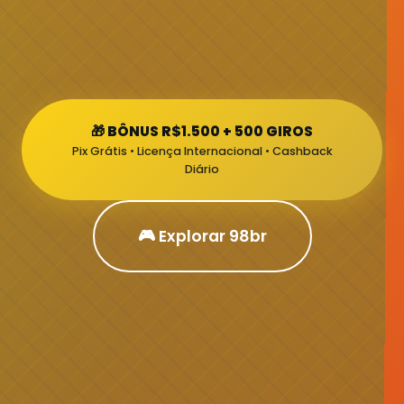
🎁 BÔNUS R$1.500 + 500 GIROS
Pix Grátis • Licença Internacional • Cashback
Diário
🎮 Explorar 98br