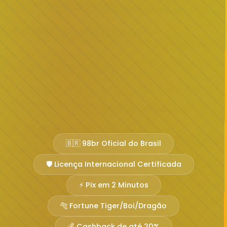
🇧🇷 98br Oficial do Brasil
🛡️ Licença Internacional Certificada
⚡ Pix em 2 Minutos
🐅 Fortune Tiger/Boi/Dragão
💰 Cashback de até 20%