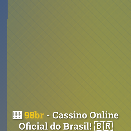
🎰
98br
- Cassino Online
Oficial do Brasil! 🇧🇷