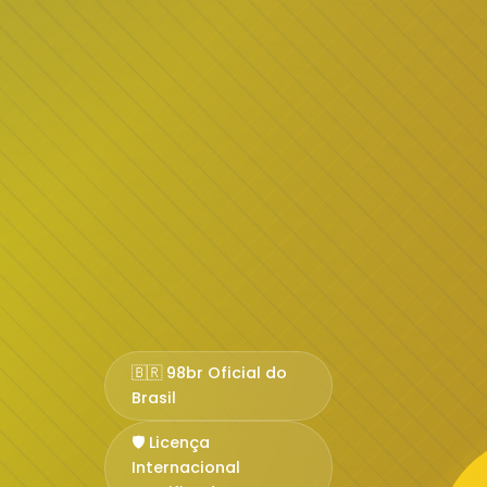
🇧🇷 98br Oficial do
Brasil
🛡️ Licença
Internacional