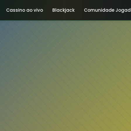
Cassino ao vivo
Blackjack
Comunidade Jogad