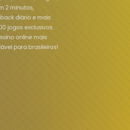
em 2 minutos,
back diário e mais
00 jogos exclusivos.
ssino online mais
ável para brasileiros!