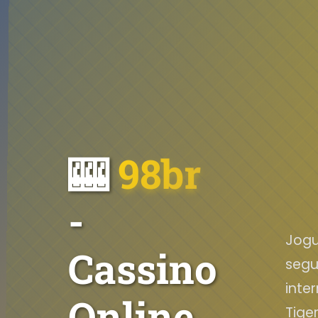
🎰
98br
-
Jogu
Cassino
segu
inte
Online
Tige