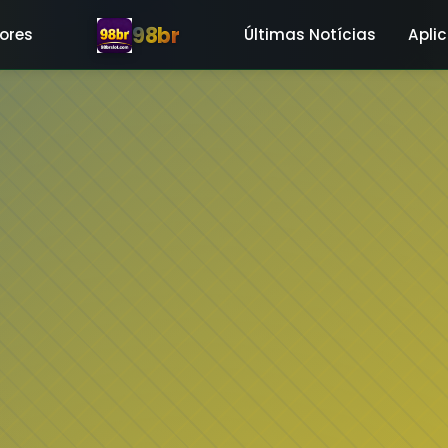
98br
ores
Últimas Notícias
Aplic