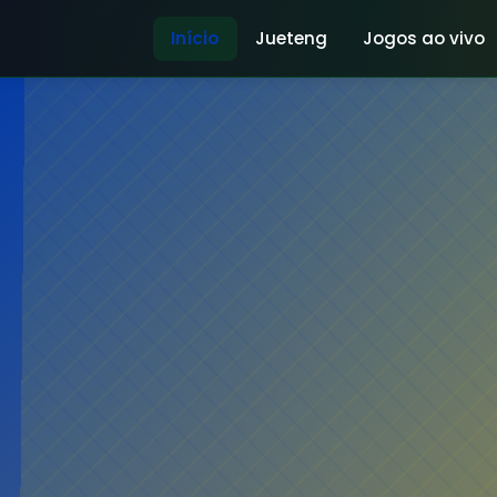
Início
Jueteng
Jogos ao vivo