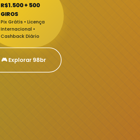
R$1.500 + 500
GIROS
Pix Grátis • Licença
Internacional •
Cashback Diário
🎮 Explorar 98br