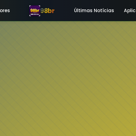
98br
ores
Últimas Notícias
Aplic